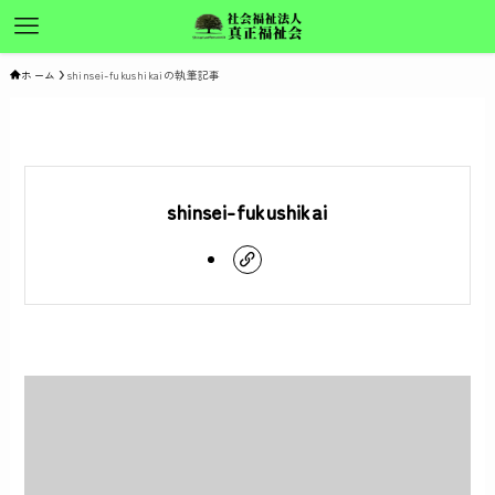
ホーム
shinsei-fukushikaiの執筆記事
shinsei-fukushikai