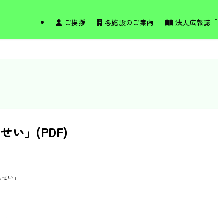
ご挨拶
各施設のご案内
法人広報誌「
い」(PDF)
んせい」