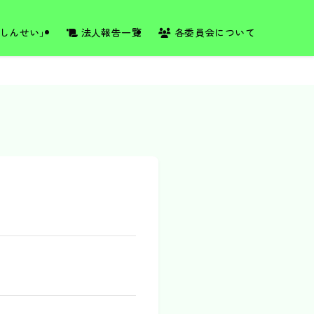
しんせい」
法人報告一覧
各委員会について